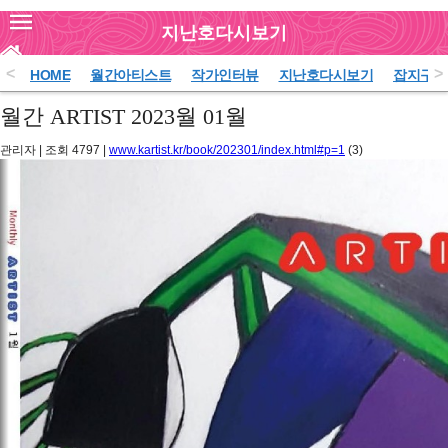
지난호다시보기
<
>
HOME
월간아티스트
작가인터뷰
지난호다시보기
잡지구독
월간 ARTIST 2023월 01월
관리자
|
조회
4797
|
www.kartist.kr/book/202301/index.html#p=1
(3)