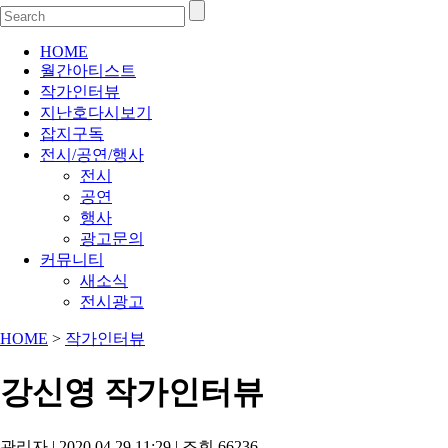
HOME
월간아티스트
작가인터뷰
지난호다시보기
잡지구독
전시/공연/행사
전시
공연
행사
광고문의
커뮤니티
새소식
전시광고
HOME
>
작가인터뷰
강신영 작가인터뷰
관리자
|
2020.04.29 11:29
|
조회
66236