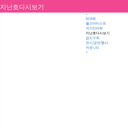
지난호다시보기
<
HOME
월간아티스트
작가인터뷰
지난호다시보기
잡지구독
전시/공연/행사
커뮤니티
>